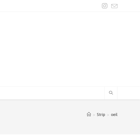
>
Strip
>
oeil